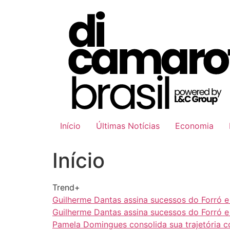
Ir
para
o
conteúdo
Início
Últimas Notícias
Economia
Início
Trend+
Guilherme Dantas assina sucessos do Forró 
Guilherme Dantas assina sucessos do Forró 
Pamela Domingues consolida sua trajetória 