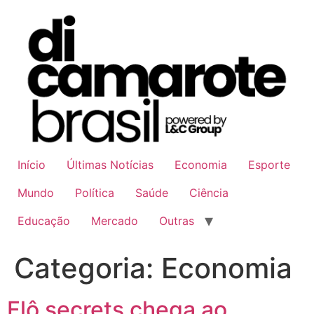
Ir
para
o
conteúdo
Início
Últimas Notícias
Economia
Esporte
Mundo
Política
Saúde
Ciência
Educação
Mercado
Outras
Categoria:
Economia
Flô secrets chega ao