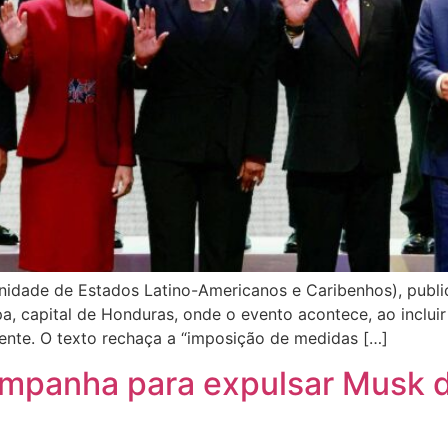
nidade de Estados Latino-Americanos e Caribenhos), public
 capital de Honduras, onde o evento acontece, ao inclui
nte. O texto rechaça a “imposição de medidas […]
ampanha para expulsar Musk d