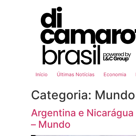
Ir
para
o
conteúdo
Início
Últimas Notícias
Economia
Categoria:
Mundo
Argentina e Nicarágua
– Mundo