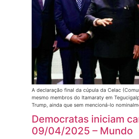
A declaração final da cúpula da Celac (Comu
mesmo membros do Itamaraty em Tegucigalpa,
Trump, ainda que sem mencioná-lo nominalme
Democratas iniciam c
09/04/2025 – Mundo