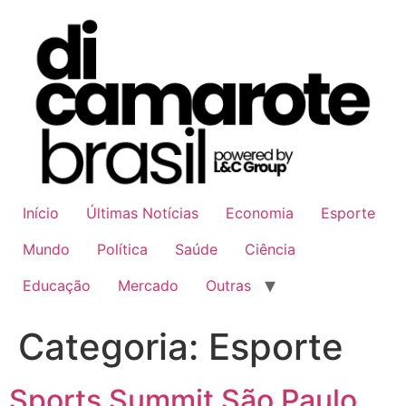
Ir
para
o
conteúdo
Início
Últimas Notícias
Economia
Esporte
Mundo
Política
Saúde
Ciência
Educação
Mercado
Outras
Categoria:
Esporte
Sports Summit São Paulo