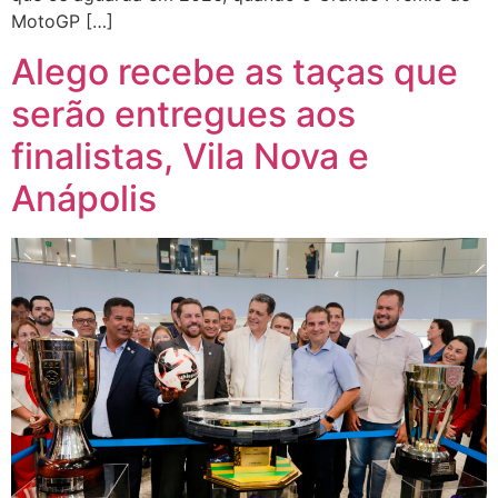
MotoGP […]
Alego recebe as taças que
serão entregues aos
finalistas, Vila Nova e
Anápolis