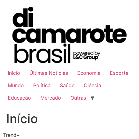
Ir
para
o
conteúdo
Início
Últimas Notícias
Economia
Esporte
Mundo
Política
Saúde
Ciência
Educação
Mercado
Outras
Início
Trend+