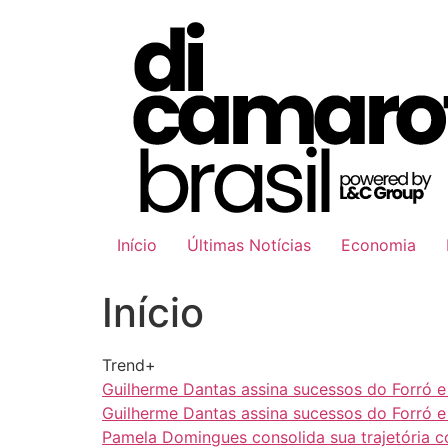
Ir
para
o
conteúdo
Início
Últimas Notícias
Economia
Início
Trend+
Guilherme Dantas assina sucessos do Forró 
Guilherme Dantas assina sucessos do Forró 
Pamela Domingues consolida sua trajetória 