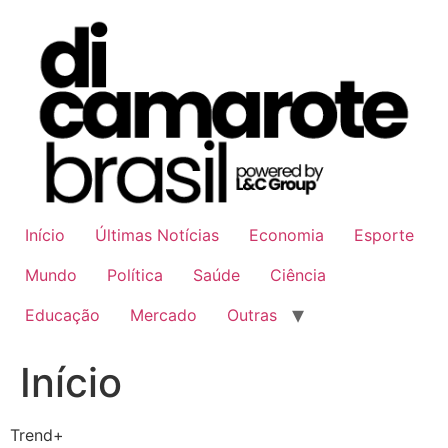
Ir
para
o
conteúdo
Início
Últimas Notícias
Economia
Esporte
Mundo
Política
Saúde
Ciência
Educação
Mercado
Outras
Início
Trend+