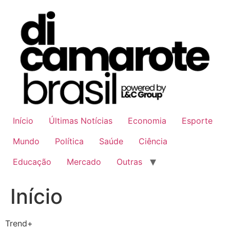
Ir
para
o
conteúdo
Início
Últimas Notícias
Economia
Esporte
Mundo
Política
Saúde
Ciência
Educação
Mercado
Outras
Início
Trend+