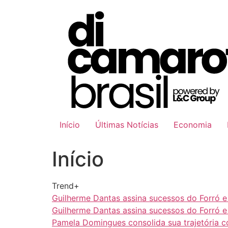
Ir
para
o
conteúdo
Início
Últimas Notícias
Economia
Início
Trend+
Guilherme Dantas assina sucessos do Forró 
Guilherme Dantas assina sucessos do Forró 
Pamela Domingues consolida sua trajetória 