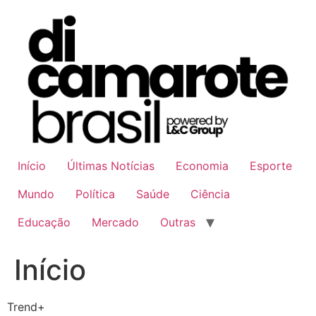
Ir
para
o
conteúdo
Início
Últimas Notícias
Economia
Esporte
Mundo
Política
Saúde
Ciência
Educação
Mercado
Outras
Início
Trend+