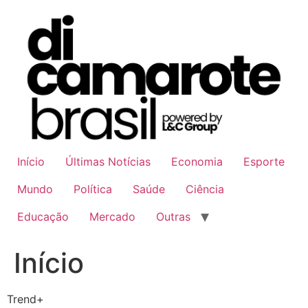
Ir
para
o
conteúdo
Início
Últimas Notícias
Economia
Esporte
Mundo
Política
Saúde
Ciência
Educação
Mercado
Outras
Início
Trend+