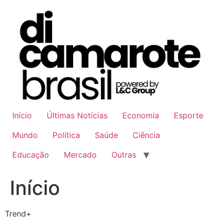
Ir
para
o
conteúdo
Início
Últimas Notícias
Economia
Esporte
Mundo
Política
Saúde
Ciência
Educação
Mercado
Outras
Início
Trend+