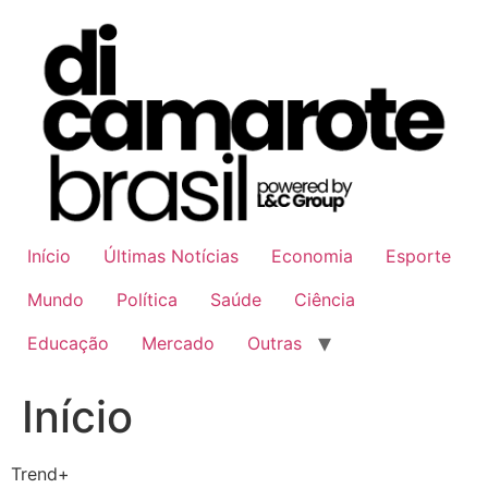
Ir
para
o
conteúdo
Início
Últimas Notícias
Economia
Esporte
Mundo
Política
Saúde
Ciência
Educação
Mercado
Outras
Início
Trend+