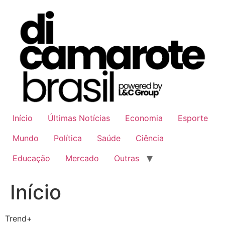
Ir
para
o
conteúdo
Início
Últimas Notícias
Economia
Esporte
Mundo
Política
Saúde
Ciência
Educação
Mercado
Outras
Início
Trend+