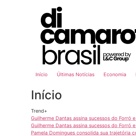
Ir
para
o
conteúdo
Início
Últimas Notícias
Economia
Início
Trend+
Guilherme Dantas assina sucessos do Forró 
Guilherme Dantas assina sucessos do Forró 
Pamela Domingues consolida sua trajetória 