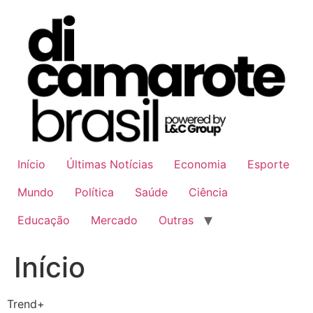
Ir
para
o
conteúdo
Início
Últimas Notícias
Economia
Esporte
Mundo
Política
Saúde
Ciência
Educação
Mercado
Outras
Início
Trend+