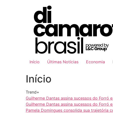
Ir
para
o
conteúdo
Início
Últimas Notícias
Economia
Início
Trend+
Guilherme Dantas assina sucessos do Forró 
Guilherme Dantas assina sucessos do Forró 
Pamela Domingues consolida sua trajetória 