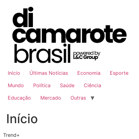
Ir
para
o
conteúdo
Início
Últimas Notícias
Economia
Esporte
Mundo
Política
Saúde
Ciência
Educação
Mercado
Outras
Início
Trend+