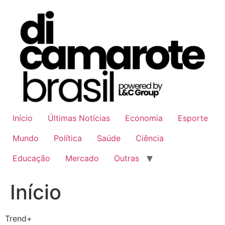
Ir
para
o
conteúdo
Início
Últimas Notícias
Economia
Esporte
Mundo
Política
Saúde
Ciência
Educação
Mercado
Outras
Início
Trend+