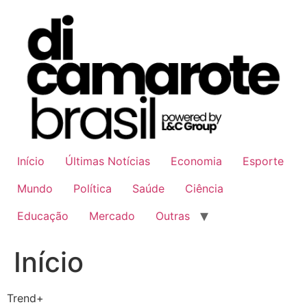
Ir
para
o
conteúdo
Início
Últimas Notícias
Economia
Esporte
Mundo
Política
Saúde
Ciência
Educação
Mercado
Outras
Início
Trend+