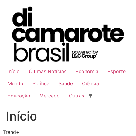
Ir
para
o
conteúdo
Início
Últimas Notícias
Economia
Esporte
Mundo
Política
Saúde
Ciência
Educação
Mercado
Outras
Início
Trend+