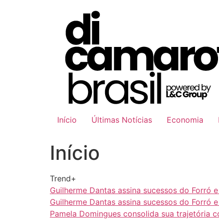
Ir
para
o
conteúdo
Início
Últimas Notícias
Economia
Início
Trend+
Guilherme Dantas assina sucessos do Forró 
Guilherme Dantas assina sucessos do Forró 
Pamela Domingues consolida sua trajetória 