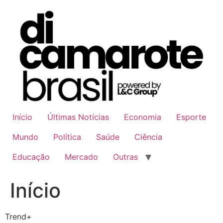
Ir
para
o
conteúdo
Início
Últimas Notícias
Economia
Esporte
Mundo
Política
Saúde
Ciência
Educação
Mercado
Outras
Início
Trend+