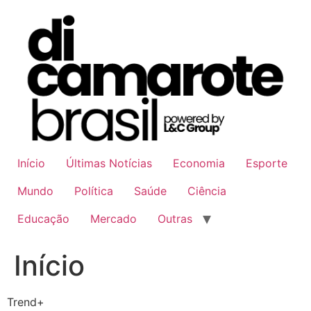
Ir
para
o
conteúdo
Início
Últimas Notícias
Economia
Esporte
Mundo
Política
Saúde
Ciência
Educação
Mercado
Outras
Início
Trend+