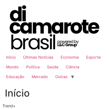
Ir
para
o
conteúdo
Início
Últimas Notícias
Economia
Esporte
Mundo
Política
Saúde
Ciência
Educação
Mercado
Outras
Início
Trend+