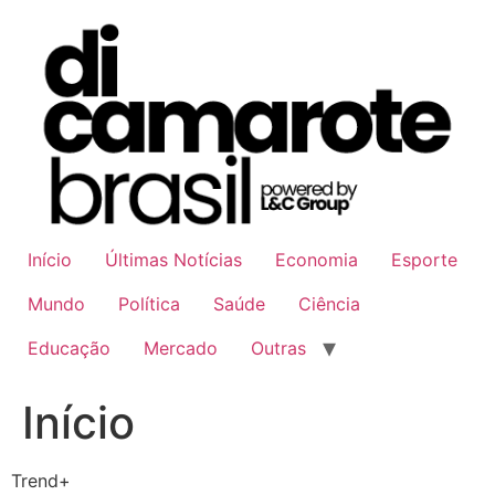
Ir
para
o
conteúdo
Início
Últimas Notícias
Economia
Esporte
Mundo
Política
Saúde
Ciência
Educação
Mercado
Outras
Início
Trend+