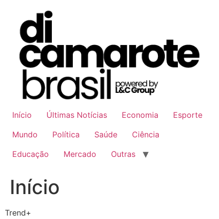
Ir
para
o
conteúdo
Início
Últimas Notícias
Economia
Esporte
Mundo
Política
Saúde
Ciência
Educação
Mercado
Outras
Início
Trend+