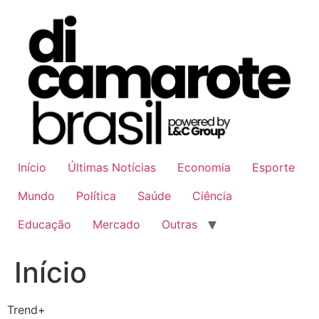
Ir
para
o
conteúdo
Início
Últimas Notícias
Economia
Esporte
Mundo
Política
Saúde
Ciência
Educação
Mercado
Outras
Início
Trend+