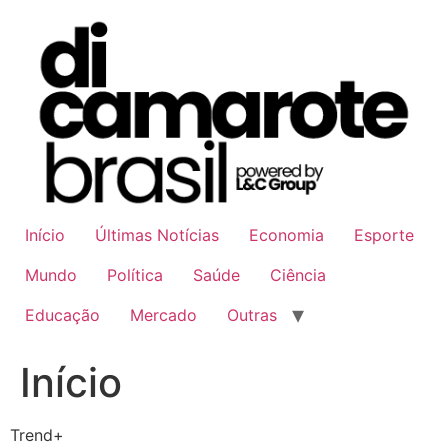
Ir
para
o
conteúdo
Início
Últimas Notícias
Economia
Esporte
Mundo
Política
Saúde
Ciência
Educação
Mercado
Outras
Início
Trend+