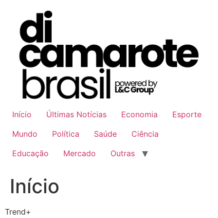
Ir
para
o
conteúdo
Início
Últimas Notícias
Economia
Esporte
Mundo
Política
Saúde
Ciência
Educação
Mercado
Outras
Início
Trend+