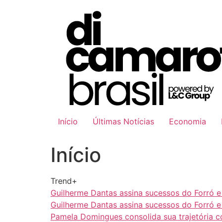
Ir
para
o
conteúdo
Início
Últimas Notícias
Economia
Início
Trend+
Guilherme Dantas assina sucessos do Forró 
Guilherme Dantas assina sucessos do Forró 
Pamela Domingues consolida sua trajetória 