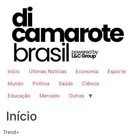
Ir
para
o
conteúdo
Início
Últimas Notícias
Economia
Esporte
Mundo
Política
Saúde
Ciência
Educação
Mercado
Outras
Início
Trend+