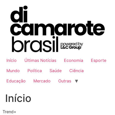
Ir
para
o
conteúdo
Início
Últimas Notícias
Economia
Esporte
Mundo
Política
Saúde
Ciência
Educação
Mercado
Outras
Início
Trend+