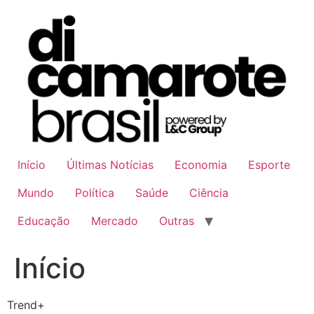
Ir
para
o
conteúdo
Início
Últimas Notícias
Economia
Esporte
Mundo
Política
Saúde
Ciência
Educação
Mercado
Outras
Início
Trend+