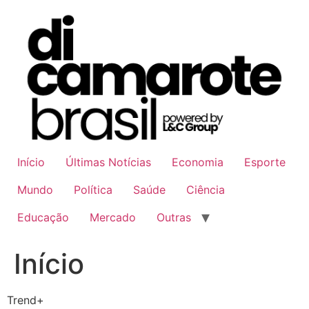
Ir
para
o
conteúdo
Início
Últimas Notícias
Economia
Esporte
Mundo
Política
Saúde
Ciência
Educação
Mercado
Outras
Início
Trend+