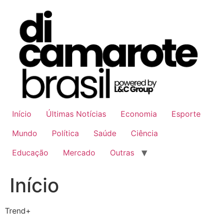
Ir
para
o
conteúdo
Início
Últimas Notícias
Economia
Esporte
Mundo
Política
Saúde
Ciência
Educação
Mercado
Outras
Início
Trend+