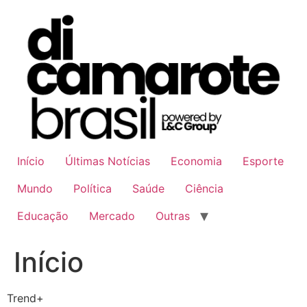
Ir
para
o
conteúdo
Início
Últimas Notícias
Economia
Esporte
Mundo
Política
Saúde
Ciência
Educação
Mercado
Outras
Início
Trend+