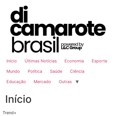
Ir
para
o
conteúdo
Início
Últimas Notícias
Economia
Esporte
Mundo
Política
Saúde
Ciência
Educação
Mercado
Outras
Início
Trend+