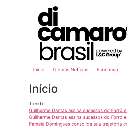
Ir
para
o
conteúdo
Início
Últimas Notícias
Economia
Início
Trend+
Guilherme Dantas assina sucessos do Forró 
Guilherme Dantas assina sucessos do Forró 
Pamela Domingues consolida sua trajetória 