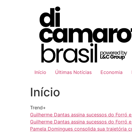
Ir
para
o
conteúdo
Início
Últimas Notícias
Economia
Início
Trend+
Guilherme Dantas assina sucessos do Forró 
Guilherme Dantas assina sucessos do Forró 
Pamela Domingues consolida sua trajetória 