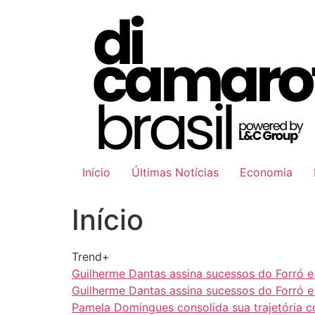
Ir
para
o
conteúdo
Início
Últimas Notícias
Economia
Início
Trend+
Guilherme Dantas assina sucessos do Forró 
Guilherme Dantas assina sucessos do Forró 
Pamela Domingues consolida sua trajetória 