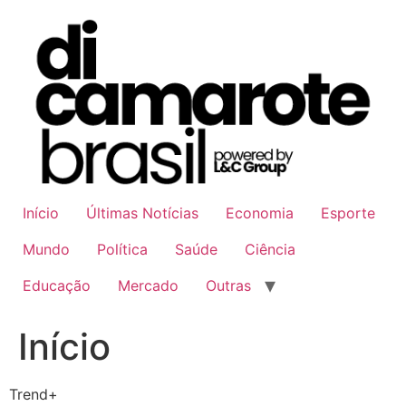
Ir
para
o
conteúdo
Início
Últimas Notícias
Economia
Esporte
Mundo
Política
Saúde
Ciência
Educação
Mercado
Outras
Início
Trend+