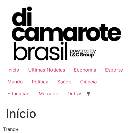
Ir
para
o
conteúdo
Início
Últimas Notícias
Economia
Esporte
Mundo
Política
Saúde
Ciência
Educação
Mercado
Outras
Início
Trend+