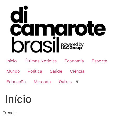
Ir
para
o
conteúdo
Início
Últimas Notícias
Economia
Esporte
Mundo
Política
Saúde
Ciência
Educação
Mercado
Outras
Início
Trend+