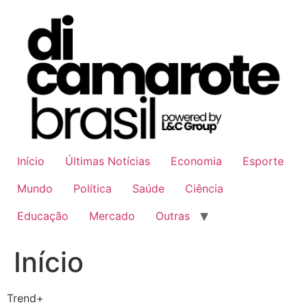
Ir
para
o
conteúdo
Início
Últimas Notícias
Economia
Esporte
Mundo
Política
Saúde
Ciência
Educação
Mercado
Outras
Início
Trend+