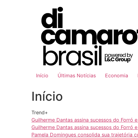
Ir
para
o
conteúdo
Início
Últimas Notícias
Economia
Início
Trend+
Guilherme Dantas assina sucessos do Forró 
Guilherme Dantas assina sucessos do Forró 
Pamela Domingues consolida sua trajetória 