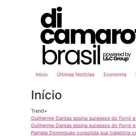
Ir
para
o
conteúdo
Início
Últimas Notícias
Economia
Início
Trend+
Guilherme Dantas assina sucessos do Forró 
Guilherme Dantas assina sucessos do Forró 
Pamela Domingues consolida sua trajetória 