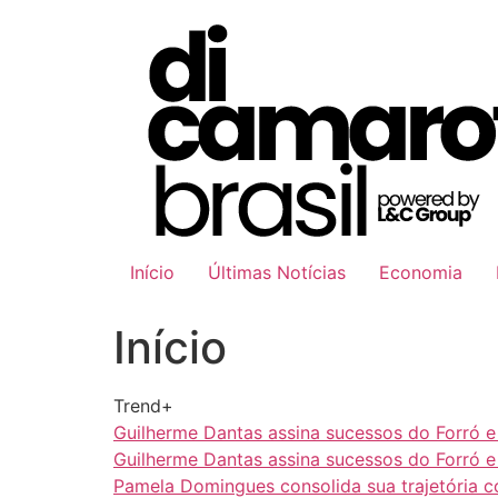
Ir
para
o
conteúdo
Início
Últimas Notícias
Economia
Início
Trend+
Guilherme Dantas assina sucessos do Forró 
Guilherme Dantas assina sucessos do Forró 
Pamela Domingues consolida sua trajetória 