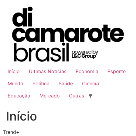
Ir
para
o
conteúdo
Início
Últimas Notícias
Economia
Esporte
Mundo
Política
Saúde
Ciência
Educação
Mercado
Outras
Início
Trend+