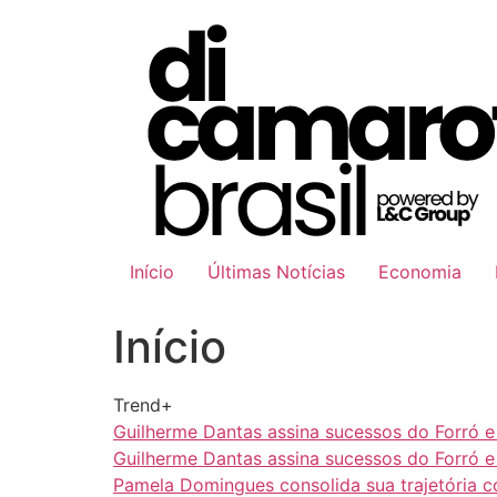
Ir
para
o
conteúdo
Início
Últimas Notícias
Economia
Início
Trend+
Guilherme Dantas assina sucessos do Forró 
Guilherme Dantas assina sucessos do Forró 
Pamela Domingues consolida sua trajetória 